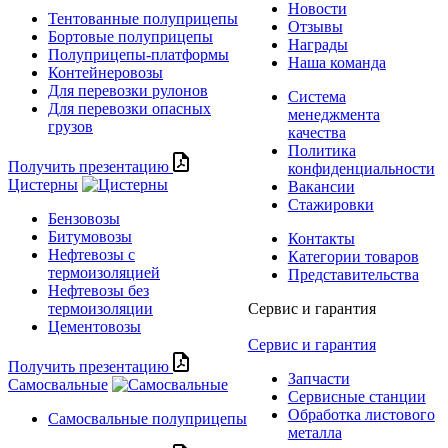
Новости
Тентованные полуприцепы
Отзывы
Бортовые полуприцепы
Награды
Полуприцепы-платформы
Наша команда
Контейнеровозы
Для перевозки рулонов
Система
Для перевозки опасных
менеджмента
грузов
качества
Политика
Получить презентацию
конфиденциальности
Цистерны
Вакансии
Стажировки
Бензовозы
Битумовозы
Контакты
Нефтевозы с
Категории товаров
термоизоляцией
Представительства
Нефтевозы без
термоизоляции
Сервис и гарантия
Цементовозы
Сервис и гарантия
Получить презентацию
Запчасти
Самосвальные
Сервисные станции
Обработка листового
Самосвальные полуприцепы
металла