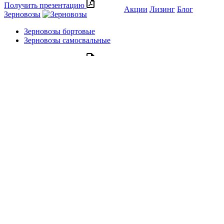
Получить презентацию
Акции
Лизинг
Блог
Зерновозы
Зерновозы бортовые
Зерновозы самосвальные
Получить презентацию
Сельхозтехника
Бункеры-перегрузчики
Самосвальные тракторные
полуприцепы
Получить презентацию