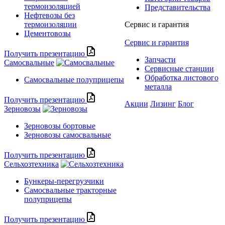
термоизоляцией
Представительства
Нефтевозы без
термоизоляции
Сервис и гарантия
Цементовозы
Сервис и гарантия
Получить презентацию
Запчасти
Самосвальные
Сервисные станции
Обработка листового
Самосвальные полуприцепы
металла
Получить презентацию
Акции
Лизинг
Блог
Зерновозы
Зерновозы бортовые
Зерновозы самосвальные
Получить презентацию
Сельхозтехника
Бункеры-перегрузчики
Самосвальные тракторные
полуприцепы
Получить презентацию