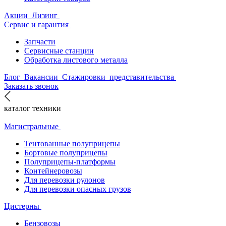
Акции
Лизинг
Сервис и гарантия
Запчасти
Сервисные станции
Обработка листового металла
Блог
Вакансии
Стажировки
представительства
Заказать звонок
каталог техники
Магистральные
Тентованные полуприцепы
Бортовые полуприцепы
Полуприцепы-платформы
Контейнеровозы
Для перевозки рулонов
Для перевозки опасных грузов
Цистерны
Бензовозы