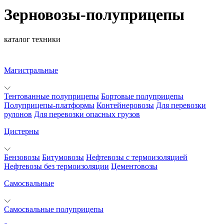
Зерновозы-полуприцепы
каталог техники
Магистральные
Тентованные полуприцепы
Бортовые полуприцепы
Полуприцепы-платформы
Контейнеровозы
Для перевозки
рулонов
Для перевозки опасных грузов
Цистерны
Бензовозы
Битумовозы
Нефтевозы с термоизоляцией
Нефтевозы без термоизоляции
Цементовозы
Самосвальные
Самосвальные полуприцепы