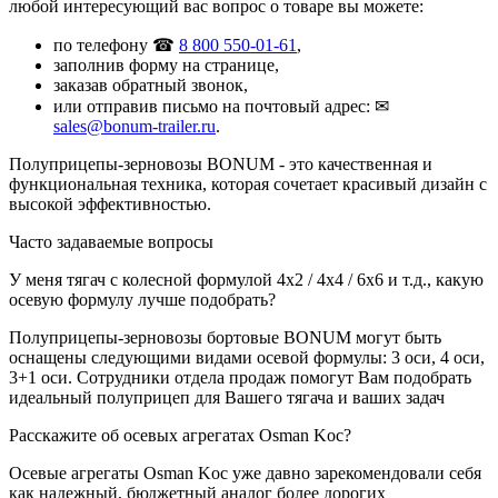
любой интересующий вас вопрос о товаре вы можете:
по телефону ☎
8 800 550-01-61
,
заполнив форму на странице,
заказав обратный звонок,
или отправив письмо на почтовый адрес: ✉
sales@bonum-trailer.ru
.
Полуприцепы-зерновозы BONUM - это качественная и
функциональная техника, которая сочетает красивый дизайн с
высокой эффективностью.
Часто задаваемые вопросы
У меня тягач с колесной формулой 4х2 / 4х4 / 6х6 и т.д., какую
осевую формулу лучше подобрать?
Полуприцепы-зерновозы бортовые BONUM могут быть
оснащены следующими видами осевой формулы: 3 оси, 4 оси,
3+1 оси. Сотрудники отдела продаж помогут Вам подобрать
идеальный полуприцеп для Вашего тягача и ваших задач
Расскажите об осевых агрегатах Osman Koc?
Осевые агрегаты Osman Koc уже давно зарекомендовали себя
как надежный, бюджетный аналог более дорогих