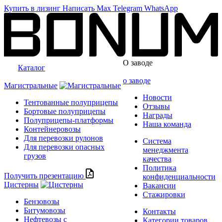
Купить в лизинг
Написать
Max
Telegram
WhatsApp
О заводе
Каталог
о заводе
Магистральные
Новости
Тентованные полуприцепы
Отзывы
Бортовые полуприцепы
Награды
Полуприцепы-платформы
Наша команда
Контейнеровозы
Для перевозки рулонов
Система
Для перевозки опасных
менеджмента
грузов
качества
Политика
Получить презентацию
конфиденциальности
Цистерны
Вакансии
Стажировки
Бензовозы
Битумовозы
Контакты
Нефтевозы с
Категории товаров