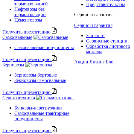
термоизоляцией
Представительства
Нефтевозы без
термоизоляции
Сервис и гарантия
Цементовозы
Сервис и гарантия
Получить презентацию
Запчасти
Самосвальные
Сервисные станции
Обработка листового
Самосвальные полуприцепы
металла
Получить презентацию
Акции
Лизинг
Блог
Зерновозы
Зерновозы бортовые
Зерновозы самосвальные
Получить презентацию
Сельхозтехника
Бункеры-перегрузчики
Самосвальные тракторные
полуприцепы
Получить презентацию