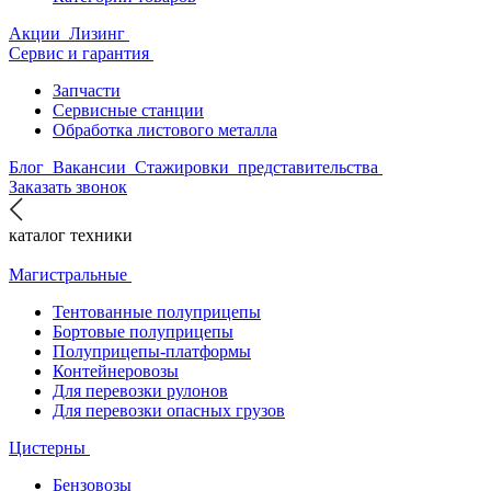
Акции
Лизинг
Сервис и гарантия
Запчасти
Сервисные станции
Обработка листового металла
Блог
Вакансии
Стажировки
представительства
Заказать звонок
каталог техники
Магистральные
Тентованные полуприцепы
Бортовые полуприцепы
Полуприцепы-платформы
Контейнеровозы
Для перевозки рулонов
Для перевозки опасных грузов
Цистерны
Бензовозы