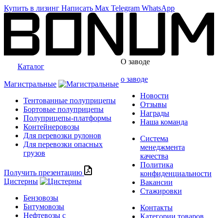
Купить в лизинг
Написать
Max
Telegram
WhatsApp
О заводе
Каталог
о заводе
Магистральные
Новости
Тентованные полуприцепы
Отзывы
Бортовые полуприцепы
Награды
Полуприцепы-платформы
Наша команда
Контейнеровозы
Для перевозки рулонов
Система
Для перевозки опасных
менеджмента
грузов
качества
Политика
Получить презентацию
конфиденциальности
Цистерны
Вакансии
Стажировки
Бензовозы
Битумовозы
Контакты
Нефтевозы с
Категории товаров