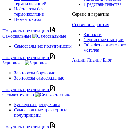
термоизоляцией
Представительства
Нефтевозы без
термоизоляции
Сервис и гарантия
Цементовозы
Сервис и гарантия
Получить презентацию
Запчасти
Самосвальные
Сервисные станции
Обработка листового
Самосвальные полуприцепы
металла
Получить презентацию
Акции
Лизинг
Блог
Зерновозы
Зерновозы бортовые
Зерновозы самосвальные
Получить презентацию
Сельхозтехника
Бункеры-перегрузчики
Самосвальные тракторные
полуприцепы
Получить презентацию