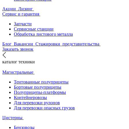
Акции
Лизинг
Сервис и гарантия
Запчасти
Сервисные станции
Обработка листового металла
Блог
Вакансии
Стажировки
представительства
Заказать звонок
каталог техники
Магистральные
Тентованные полуприцепы
Бортовые полуприцепы
Полуприцепы-платформы
Контейнеровозы
Для перевозки рулонов
Для перевозки опасных грузов
Цистерны
Бензовозы