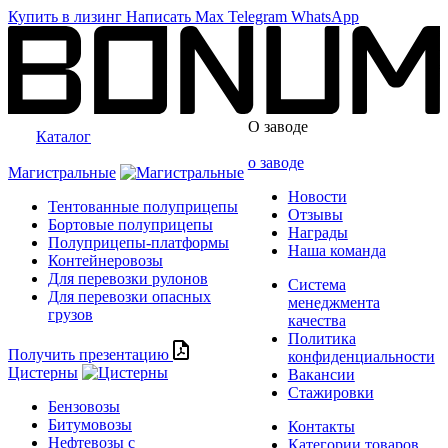
Купить в лизинг
Написать
Max
Telegram
WhatsApp
О заводе
Каталог
о заводе
Магистральные
Новости
Тентованные полуприцепы
Отзывы
Бортовые полуприцепы
Награды
Полуприцепы-платформы
Наша команда
Контейнеровозы
Для перевозки рулонов
Система
Для перевозки опасных
менеджмента
грузов
качества
Политика
Получить презентацию
конфиденциальности
Цистерны
Вакансии
Стажировки
Бензовозы
Битумовозы
Контакты
Нефтевозы с
Категории товаров