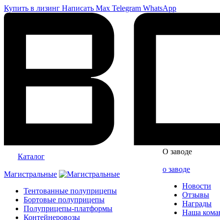
Купить в лизинг
Написать
Max
Telegram
WhatsApp
О заводе
Каталог
о заводе
Магистральные
Новости
Тентованные полуприцепы
Отзывы
Бортовые полуприцепы
Награды
Полуприцепы-платформы
Наша кома
Контейнеровозы