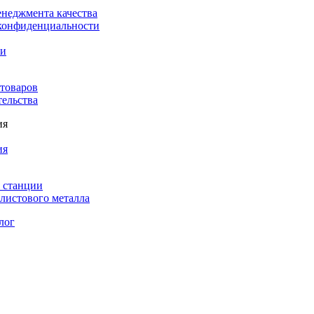
енеджмента качества
конфиденциальности
ки
 товаров
тельства
ия
ия
 станции
листового металла
лог