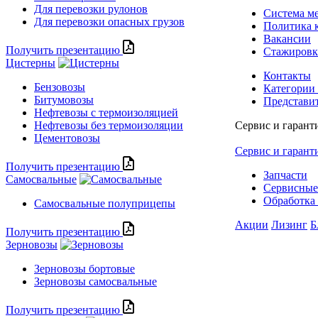
Для перевозки рулонов
Система м
Для перевозки опасных грузов
Политика 
Вакансии
Получить презентацию
Стажиров
Цистерны
Контакты
Бензовозы
Категории
Битумовозы
Представи
Нефтевозы с термоизоляцией
Нефтевозы без термоизоляции
Сервис и гарант
Цементовозы
Сервис и гарант
Получить презентацию
Запчасти
Самосвальные
Сервисные
Обработка 
Самосвальные полуприцепы
Акции
Лизинг
Б
Получить презентацию
Зерновозы
Зерновозы бортовые
Зерновозы самосвальные
Получить презентацию