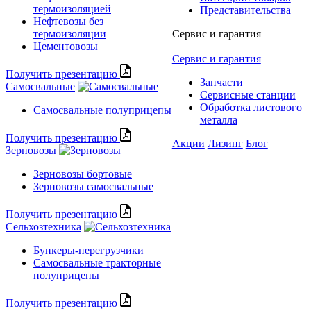
термоизоляцией
Представительства
Нефтевозы без
термоизоляции
Сервис и гарантия
Цементовозы
Сервис и гарантия
Получить презентацию
Запчасти
Самосвальные
Сервисные станции
Обработка листового
Самосвальные полуприцепы
металла
Получить презентацию
Акции
Лизинг
Блог
Зерновозы
Зерновозы бортовые
Зерновозы самосвальные
Получить презентацию
Сельхозтехника
Бункеры-перегрузчики
Самосвальные тракторные
полуприцепы
Получить презентацию