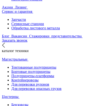
Акции
Лизинг
Сервис и гарантия
Запчасти
Сервисные станции
Обработка листового металла
Блог
Вакансии
Стажировки
представительства
Заказать звонок
каталог техники
Магистральные
Тентованные полуприцепы
Бортовые полуприцепы
Полуприцепы-платформы
Контейнеровозы
Для перевозки рулонов
Для перевозки опасных грузов
Цистерны
Бензовозы