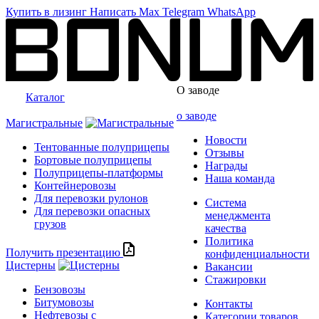
Купить в лизинг
Написать
Max
Telegram
WhatsApp
О заводе
Каталог
о заводе
Магистральные
Новости
Тентованные полуприцепы
Отзывы
Бортовые полуприцепы
Награды
Полуприцепы-платформы
Наша команда
Контейнеровозы
Для перевозки рулонов
Система
Для перевозки опасных
менеджмента
грузов
качества
Политика
Получить презентацию
конфиденциальности
Цистерны
Вакансии
Стажировки
Бензовозы
Битумовозы
Контакты
Нефтевозы с
Категории товаров