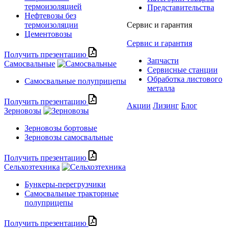
термоизоляцией
Представительства
Нефтевозы без
термоизоляции
Сервис и гарантия
Цементовозы
Сервис и гарантия
Получить презентацию
Запчасти
Самосвальные
Сервисные станции
Обработка листового
Самосвальные полуприцепы
металла
Получить презентацию
Акции
Лизинг
Блог
Зерновозы
Зерновозы бортовые
Зерновозы самосвальные
Получить презентацию
Сельхозтехника
Бункеры-перегрузчики
Самосвальные тракторные
полуприцепы
Получить презентацию