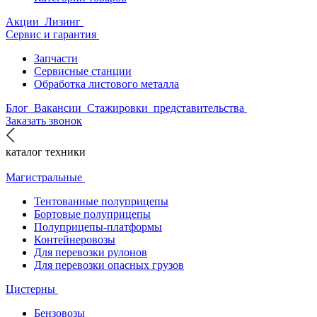
Акции
Лизинг
Сервис и гарантия
Запчасти
Сервисные станции
Обработка листового металла
Блог
Вакансии
Стажировки
представительства
Заказать звонок
каталог техники
Магистральные
Тентованные полуприцепы
Бортовые полуприцепы
Полуприцепы-платформы
Контейнеровозы
Для перевозки рулонов
Для перевозки опасных грузов
Цистерны
Бензовозы