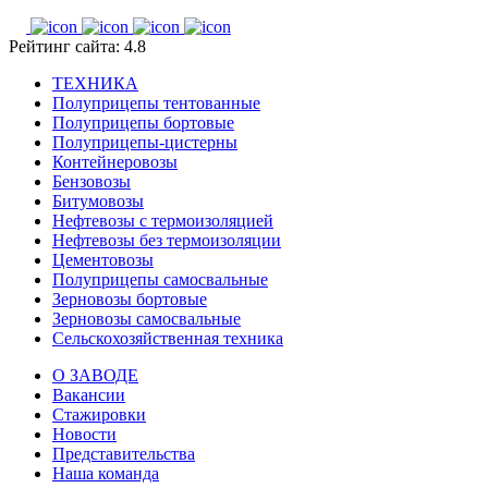
Рейтинг сайта: 4.8
ТЕХНИКА
Полуприцепы тентованные
Полуприцепы бортовые
Полуприцепы-цистерны
Контейнеровозы
Бензовозы
Битумовозы
Нефтевозы с термоизоляцией
Нефтевозы без термоизоляции
Цементовозы
Полуприцепы самосвальные
Зерновозы бортовые
Зерновозы самосвальные
Сельскохозяйственная техника
О ЗАВОДЕ
Вакансии
Стажировки
Новости
Представительства
Наша команда