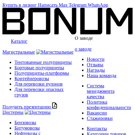
Купить в лизинг
Написать
Max
Telegram
WhatsApp
О заводе
Каталог
о заводе
Магистральные
Новости
Тентованные полуприцепы
Отзывы
Бортовые полуприцепы
Награды
Полуприцепы-платформы
Наша команда
Контейнеровозы
Для перевозки рулонов
Система
Для перевозки опасных
менеджмента
грузов
качества
Политика
Получить презентацию
конфиденциальности
Цистерны
Вакансии
Стажировки
Бензовозы
Битумовозы
Контакты
Нефтевозы с
Категории товаров