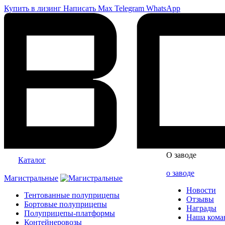
Купить в лизинг
Написать
Max
Telegram
WhatsApp
О заводе
Каталог
о заводе
Магистральные
Новости
Тентованные полуприцепы
Отзывы
Бортовые полуприцепы
Награды
Полуприцепы-платформы
Наша кома
Контейнеровозы