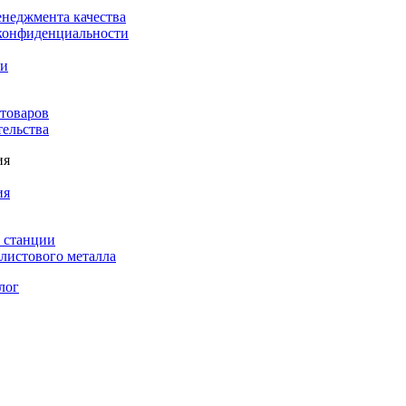
енеджмента качества
конфиденциальности
ки
 товаров
тельства
ия
ия
 станции
листового металла
лог