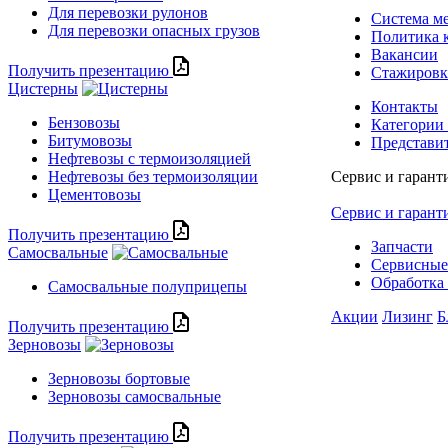
Для перевозки рулонов
Система м
Для перевозки опасных грузов
Политика 
Вакансии
Получить презентацию
Стажиров
Цистерны
Контакты
Бензовозы
Категории
Битумовозы
Представи
Нефтевозы с термоизоляцией
Нефтевозы без термоизоляции
Сервис и гарант
Цементовозы
Сервис и гарант
Получить презентацию
Запчасти
Самосвальные
Сервисные
Обработка 
Самосвальные полуприцепы
Акции
Лизинг
Б
Получить презентацию
Зерновозы
Зерновозы бортовые
Зерновозы самосвальные
Получить презентацию