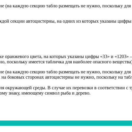
 (на каждую секцию табло размещать не нужно, поскольку для б
ждой секции автоцистерны, на одних из которых указаны цифры 
чке оранжевого цвета, на которых указаны цифры «33» и «120
о, поскольку имеется табличка для наиболее опасного вещества)
 (на каждую секцию табло размещать не нужно, поскольку для б
 на боковых сторонах автоцистерны не нужно, поскольку на таб
ля окружающей среды. В случае их перевозки в соответствии с
му знаку, имеющему символ рыба и дерево.