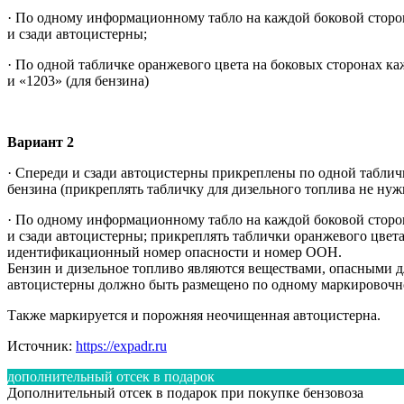
· По одному информационному табло на каждой боковой стороне
и сзади автоцистерны;
· По одной табличке оранжевого цвета на боковых сторонах ка
и «1203» (для бензина)
Вариант 2
· Спереди и сзади автоцистерны прикреплены по одной табли
бензина (прикреплять табличку для дизельного топлива не нужн
· По одному информационному табло на каждой боковой стороне
и сзади автоцистерны; прикреплять таблички оранжевого цвета
идентификационный номер опасности и номер ООН.
Бензин и дизельное топливо являются веществами, опасными д
автоцистерны должно быть размещено по одному маркировочно
Также маркируется и порожняя неочищенная автоцистерна.
Источник:
https://expadr.ru
дополнительный отсек в подарок
Дополнительный отсек в подарок при покупке бензовоза