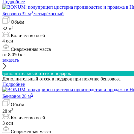
Подробнее
3
Бензовоз 32 м
четырёхосный
Объём
3
32 м
Количество осей
4 оси
Снаряженная масса
от 8 050 кг
заказать
дополнительный отсек в подарок
Дополнительный отсек в подарок при покупке бензовоза
Подробнее
3
Бензовоз 28 м
Объём
3
28 м
Количество осей
3 оси
Снаряженная масса