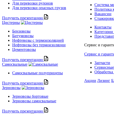
Для перевозки рулонов
Система м
Для перевозки опасных грузов
Политика 
Вакансии
Получить презентацию
Стажиров
Цистерны
Контакты
Бензовозы
Категории
Битумовозы
Представи
Нефтевозы с термоизоляцией
Нефтевозы без термоизоляции
Сервис и гарант
Цементовозы
Сервис и гарант
Получить презентацию
Запчасти
Самосвальные
Сервисные
Обработка 
Самосвальные полуприцепы
Акции
Лизинг
Б
Получить презентацию
Зерновозы
Зерновозы бортовые
Зерновозы самосвальные
Получить презентацию