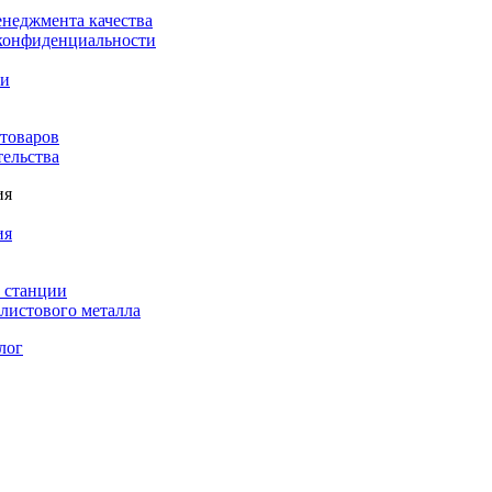
енеджмента качества
конфиденциальности
ки
 товаров
тельства
ия
ия
 станции
листового металла
лог