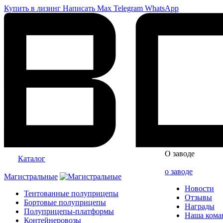
Купить в лизинг
Написать
Max
Telegram
WhatsApp
О заводе
Каталог
о заводе
Магистральные
Новости
Тентованные полуприцепы
Отзывы
Бортовые полуприцепы
Награды
Полуприцепы-платформы
Наша кома
Контейнеровозы