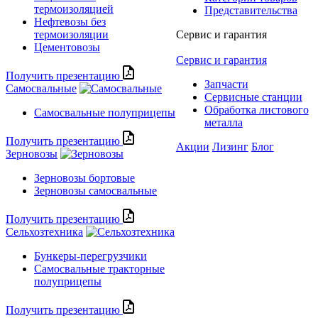
термоизоляцией
Представительства
Нефтевозы без
термоизоляции
Сервис и гарантия
Цементовозы
Сервис и гарантия
Получить презентацию
Запчасти
Самосвальные
Сервисные станции
Обработка листового
Самосвальные полуприцепы
металла
Получить презентацию
Акции
Лизинг
Блог
Зерновозы
Зерновозы бортовые
Зерновозы самосвальные
Получить презентацию
Сельхозтехника
Бункеры-перегрузчики
Самосвальные тракторные
полуприцепы
Получить презентацию