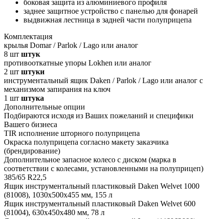
боковая защита из алюминиевого профиля
заднее защитное устройство с панелью для фонарей
выдвижная лестница в задней части полуприцепа
Комплектация
крылья Domar / Parlok / Lago или аналог
8
шт
штук
противооткатные упоры Lokhen или аналог
2
шт
штуки
инструментальный ящик Daken / Parlok / Lago или аналог с
механизмом запирания на ключ
1
шт
штука
Дополнительные опции
Подбираются исходя из Ваших пожеланий и специфики
Вашего бизнеса
TIR исполнение шторного полуприцепа
Окраска полуприцепа согласно макету заказчика
(брендирование)
Дополнительное запасное колесо с диском (марка в
соответствии с колесами, установленными на полуприцеп)
385/65 R22,5
Ящик инструментальный пластиковый Daken Welvet 1000
(81008), 1030x500x455 мм, 155 л
Ящик инструментальный пластиковый Daken Welvet 600
(81004), 630x450x480 мм, 78 л