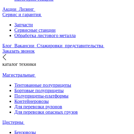
Акции
Лизинг
Сервис и гарантия
Запчасти
Сервисные станции
Обработка листового металла
Блог
Вакансии
Стажировки
представительства
Заказать звонок
каталог техники
Магистральные
Тентованные полуприцепы
Бортовые полуприцепы
Полуприцепы-платформы
Контейнеровозы
Для перевозки рулонов
Для перевозки опасных грузов
Цистерны
Бензовозы