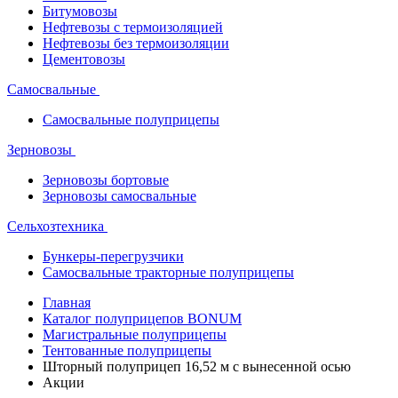
Битумовозы
Нефтевозы с термоизоляцией
Нефтевозы без термоизоляции
Цементовозы
Самосвальные
Самосвальные полуприцепы
Зерновозы
Зерновозы бортовые
Зерновозы самосвальные
Сельхозтехника
Бункеры-перегрузчики
Самосвальные тракторные полуприцепы
Главная
Каталог полуприцепов BONUM
Магистральные полуприцепы
Тентованные полуприцепы
Шторный полуприцеп 16,52 м с вынесенной осью
Акции