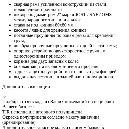
сварная рама усиленной конструкции из стали
повышенной прочности
шкворень диаметром 2” марки JOST / SAF / OMS
международного типа или аналог
стаканы под коники 80х80 мм
кассета / ящик для хранения коников
потайные проушины по бокам рамы для крепления
груза;
две буксировочные проушины в задней части рамы;
опорное устройство двухскоростное с ручным
односторонним приводом
корзина для двух запасных колёс
боковая защита из алюминиевого профиля
заднее защитное устройство с панелью для фонарей
выдвижная лестница в задней части полуприцепа
Дополнительные опции
Подбираются исходя из Ваших пожеланий и специфики
Вашего бизнеса
TIR исполнение шторного полуприцепа
Окраска полуприцепа согласно макету заказчика
(брендирование)
Дополнительное запасное колесо с диском (марка в