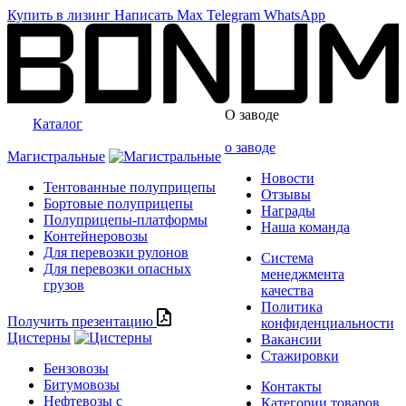
Купить в лизинг
Написать
Max
Telegram
WhatsApp
О заводе
Каталог
о заводе
Магистральные
Новости
Тентованные полуприцепы
Отзывы
Бортовые полуприцепы
Награды
Полуприцепы-платформы
Наша команда
Контейнеровозы
Для перевозки рулонов
Система
Для перевозки опасных
менеджмента
грузов
качества
Политика
Получить презентацию
конфиденциальности
Цистерны
Вакансии
Стажировки
Бензовозы
Битумовозы
Контакты
Нефтевозы с
Категории товаров