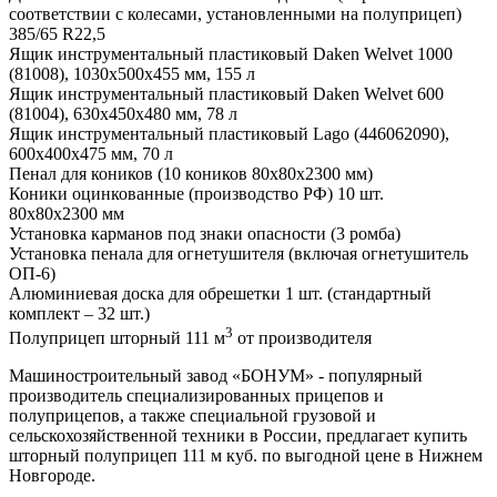
соответствии с колесами, установленными на полуприцеп)
385/65 R22,5
Ящик инструментальный пластиковый Daken Welvet 1000
(81008), 1030x500x455 мм, 155 л
Ящик инструментальный пластиковый Daken Welvet 600
(81004), 630x450x480 мм, 78 л
Ящик инструментальный пластиковый Lago (446062090),
600x400x475 мм, 70 л
Пенал для коников (10 коников 80х80х2300 мм)
Коники оцинкованные (производство РФ) 10 шт.
80х80х2300 мм
Установка карманов под знаки опасности (3 ромба)
Установка пенала для огнетушителя (включая огнетушитель
ОП-6)
Алюминиевая доска для обрешетки 1 шт. (стандартный
комплект – 32 шт.)
3
Полуприцеп шторный 111 м
от производителя
Машиностроительный завод «БОНУМ» - популярный
производитель специализированных прицепов и
полуприцепов, а также специальной грузовой и
сельскохозяйственной техники в России, предлагает купить
шторный полуприцеп 111 м куб. по выгодной цене в Нижнем
Новгороде.